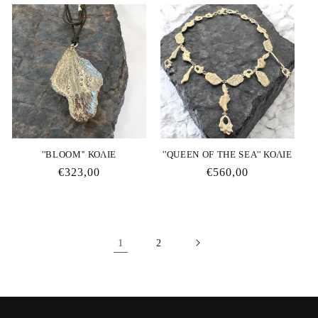
''BLOOM'' ΚΟΛΙΕ
''QUEEN OF THE SEA'' ΚΟΛΙΕ
Κανονική
€323,00
Κανονική
€560,00
τιμή
τιμή
1
2