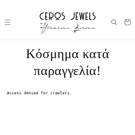
μετάβαση
στο
περιεχόμενο
Καλάθι
Κόσμημα κατά
παραγγελία!